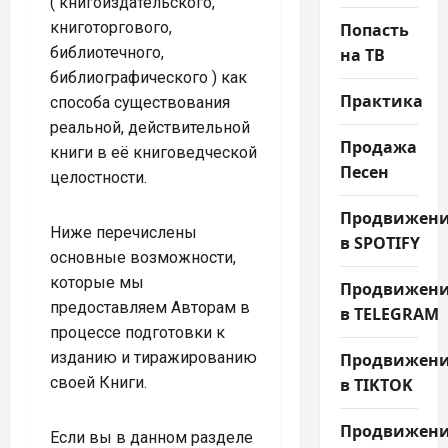
( книгоиздательского,
книготоргового,
Попасть
библиотечного,
на ТВ
библиографического ) как
Практика
способа существования
реальной, действительной
Продажа
книги в её книговедческой
Песен
целостности.
Продвижен
Ниже перечислены
в SPOTIFY
основные возможности,
которые мы
Продвижен
предоставляем Авторам в
в TELEGRAM
процессе подготовки к
изданию и тиражированию
Продвижен
своей Книги.
в TIKTOK
Продвижен
Если вы в данном разделе