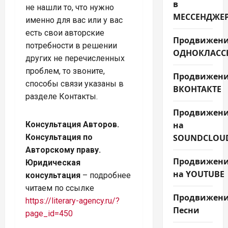
в
не нашли то, что нужно
МЕССЕНДЖЕ
именно для вас или у вас
есть свои авторские
Продвижени
потребности в решении
ОДНОКЛАСС
других не перечисленных
проблем, то звоните,
Продвижен
способы связи указаны в
ВКОНТАКТЕ
разделе Контакты.
Продвижен
на
Консультация Авторов.
SOUNDCLOU
Консультация по
Авторскому праву.
Продвижен
Юридическая
на YOUTUBE
консультация
– подробнее
читаем по ссылке
Продвижен
https://literary-agency.ru/?
Песни
page_id=450