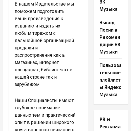
ВК
В нашем Издательстве мы
Музыка
поможем подготовить
ваши произведения к
Вывод
изданию и издать их
Песни в
любым тиражом с
Рекомен
дальнейшей организацией
дации ВК
продажи и
Музыки
распространения как в
магазинах, интернет
Пользова
площадках, библиотеках в
тельские
нашей стране так и
плейлист
зарубежом.
ы Яндекс
Музыка
Наши Специалисты имеют
глубокое понимание
данных тем и практический
PR и
опыт в решении широкого
Реклама
круга вопросов связанных