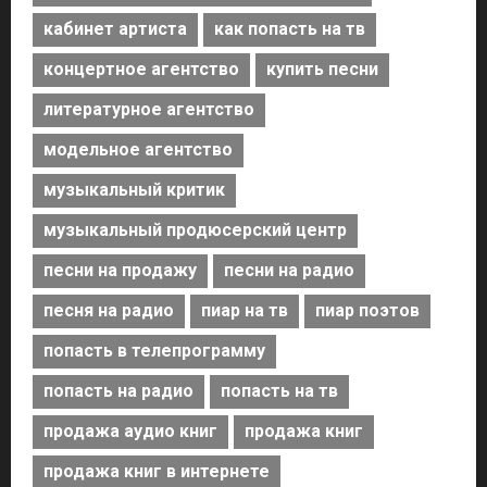
кабинет артиста
как попасть на тв
концертное агентство
купить песни
литературное агентство
модельное агентство
музыкальный критик
музыкальный продюсерский центр
песни на продажу
песни на радио
песня на радио
пиар на тв
пиар поэтов
попасть в телепрограмму
попасть на радио
попасть на тв
продажа аудио книг
продажа книг
продажа книг в интернете