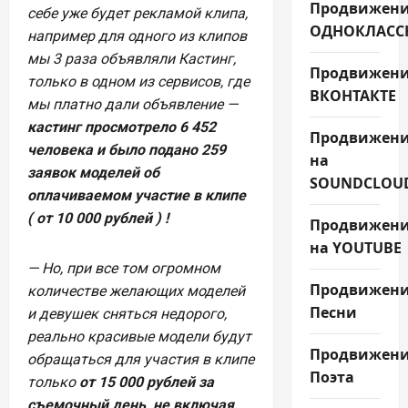
Продвижени
себе уже будет рекламой клипа,
ОДНОКЛАСС
например для одного из клипов
мы 3 раза объявляли Кастинг,
Продвижен
только в одном из сервисов, где
ВКОНТАКТЕ
мы платно дали объявление —
кастинг просмотрело 6 452
Продвижен
человека и было подано 259
на
заявок моделей об
SOUNDCLOU
оплачиваемом участие в клипе
( от 10 000 рублей ) !
Продвижен
на YOUTUBE
— Но, при все том огромном
Продвижен
количестве желающих моделей
Песни
и девушек сняться недорого,
реально красивые модели будут
Продвижен
обращаться для участия в клипе
Поэта
только
от 15 000 рублей за
съемочный день, не включая