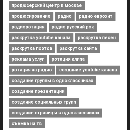
продюсерский центр в москве
продюсирование
радио
радио еврохит
радиоротация
радио русский рок
раскрутка youtube канала
раскрутка песен
раскрутка поэтов
раскрутка сайта
реклама услуг
ротация клипа
ротация на радио
создание youtube канала
создание группы в одноклассниках
создание презентации
создание социальных групп
создание страницы в одноклассниках
съемка на тв