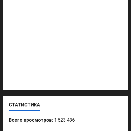
Создание Сайтов
Продвижение Сайта
Маркетинговые исследования
Какой Бизнес Открыть
Продвижение Услуг
Политтехнолог
СТАТИСТИКА
Всего просмотров:
1 523 436