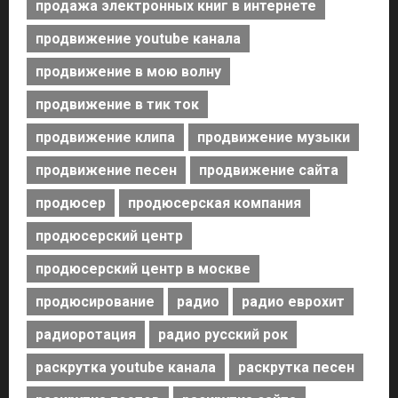
продажа электронных книг в интернете
продвижение youtube канала
продвижение в мою волну
продвижение в тик ток
продвижение клипа
продвижение музыки
продвижение песен
продвижение сайта
продюсер
продюсерская компания
продюсерский центр
продюсерский центр в москве
продюсирование
радио
радио еврохит
радиоротация
радио русский рок
раскрутка youtube канала
раскрутка песен