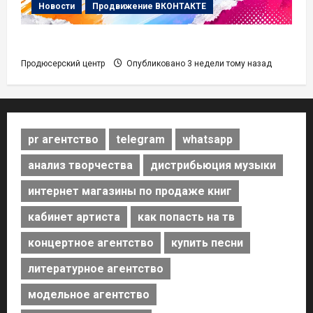
Новости
Продвижение ВКОНТАКТЕ
Вывод Песни в Рекомендации ВК Музыки
Продюсерский центр
Опубликовано 3 недели тому назад
pr агентство
telegram
whatsapp
анализ творчества
дистрибьюция музыки
интернет магазины по продаже книг
кабинет артиста
как попасть на тв
концертное агентство
купить песни
литературное агентство
модельное агентство