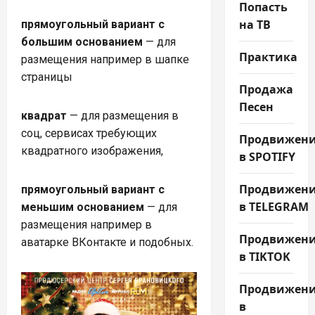
Попасть
на ТВ
прямоугольный вариант с
большим основанием
— для
Практика
размещения например в шапке
страницы
Продажа
Песен
квадрат
— для размещения в
соц, сервисах требующих
Продвижен
квадратного изображения,
в SPOTIFY
Продвижен
прямоугольный вариант с
в TELEGRAM
меньшим основанием
— для
размещения например в
Продвижен
аватарке ВКонтакте и подобных.
в TIKTOK
Продвижен
в