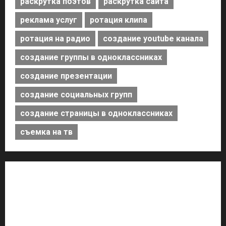
раскрутка поэтов
раскрутка сайта
реклама услуг
ротация клипа
ротация на радио
создание youtube канала
создание группы в одноклассниках
создание презентации
создание социальных групп
создание страницы в одноклассниках
съемка на тв
Дистрибьюция Музыки
Дистрибьютор Музыки
Продюсер