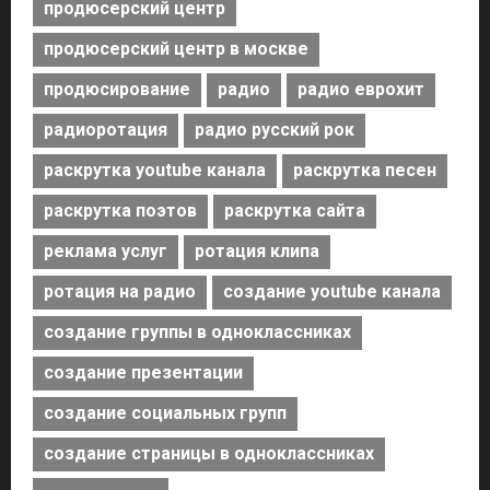
продюсерский центр
продюсерский центр в москве
продюсирование
радио
радио еврохит
радиоротация
радио русский рок
раскрутка youtube канала
раскрутка песен
раскрутка поэтов
раскрутка сайта
реклама услуг
ротация клипа
ротация на радио
создание youtube канала
создание группы в одноклассниках
создание презентации
создание социальных групп
создание страницы в одноклассниках