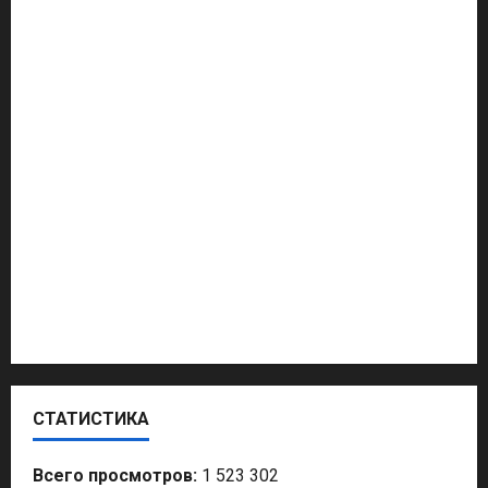
Модельное Агентство
Создание Сайтов
Продвижение Сайта
Маркетинговые исследования
Какой Бизнес Открыть
Продвижение Услуг
Политтехнолог
СТАТИСТИКА
Всего просмотров:
1 523 302