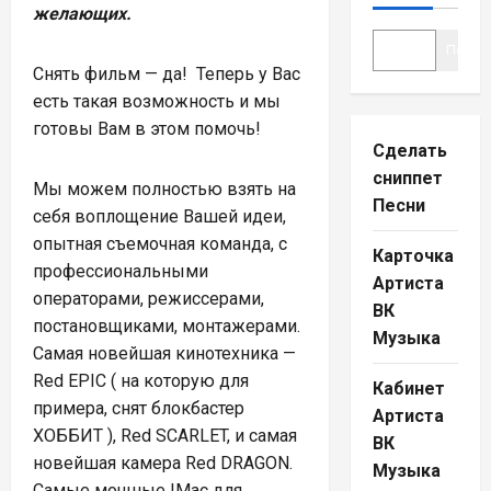
желающих.
Поиск
Снять фильм — да! Теперь у Вас
есть такая возможность и мы
готовы Вам в этом помочь!
Сделать
сниппет
Мы можем полностью взять на
Песни
себя воплощение Вашей идеи,
опытная съемочная команда, с
Карточка
профессиональными
Артиста
операторами, режиссерами,
ВК
постановщиками, монтажерами.
Музыка
Самая новейшая кинотехника —
Red EPIC ( на которую для
Кабинет
примера, снят блокбастер
Артиста
ХОББИТ ), Red SCARLET, и самая
ВК
новейшая камера Red DRAGON.
Музыка
Самые мощные IMac для